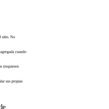
 sitio. No
a agregada cuando
e (requieren
ar sus propias
de